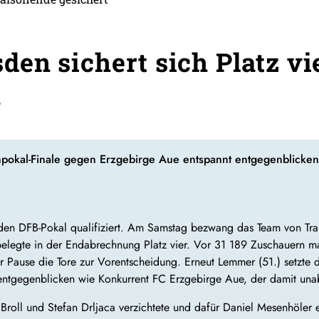
en sichert sich Platz vi
n
kal-Finale gegen Erzgebirge Aue entspannt entgegenblicken. 
en DFB-Pokal qualifiziert. Am Samstag bezwang das Team von Train
elegte in der Endabrechnung Platz vier. Vor 31 189 Zuschauern mar
r Pause die Tore zur Vorentscheidung. Erneut Lemmer (51.) setzt
tgegenblicken wie Konkurrent FC Erzgebirge Aue, der damit unabhä
roll und Stefan Drljaca verzichtete und dafür Daniel Mesenhöler e