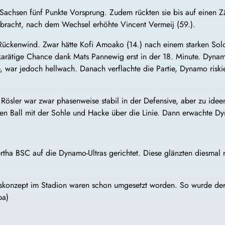
 Sachsen fünf Punkte Vorsprung. Zudem rückten sie bis auf einen Z
bracht, nach dem Wechsel erhöhte Vincent Vermeij (59.).
Rückenwind. Zwar hätte Kofi Amoako (14.) nach einem starken Solo
rätige Chance dank Mats Pannewig erst in der 18. Minute. Dynamos
, war jedoch hellwach. Danach verflachte die Partie, Dynamo riskier
ösler war zwar phasenweise stabil in der Defensive, aber zu ide
den Ball mit der Sohle und Hacke über die Linie. Dann erwachte 
ha BSC auf die Dynamo-Ultras gerichtet. Diese glänzten diesmal m
itskonzept im Stadion waren schon umgesetzt worden. So wurde der 
pa)