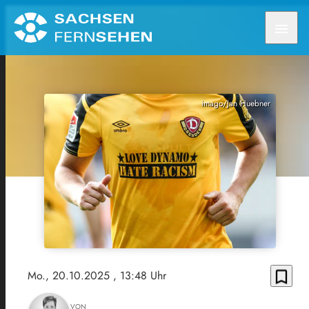
menu
imago/Jan Huebner
bookmark_border
Mo., 20.10.2025
, 13:48 Uhr
VON