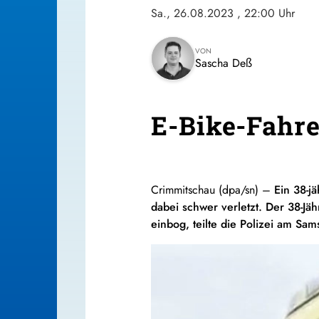
Sa., 26.08.2023
, 22:00 Uhr
VON
Sascha Deß
E-Bike-Fahrer
Crimmitschau
(dpa/sn)
–
Ein 38-j
dabei schwer verletzt. Der 38-Jä
einbog, teilte die Polizei am Sam