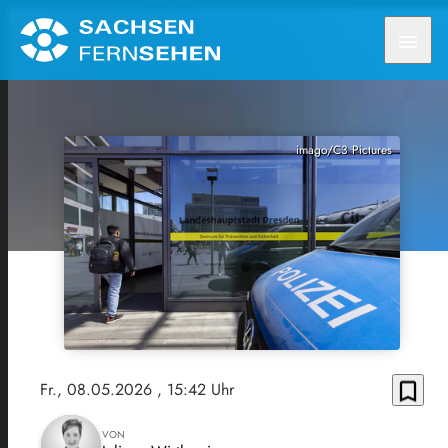
menu
imago/C3 Pictures
bookmark_border
Fr., 08.05.2026
, 15:42 Uhr
VON