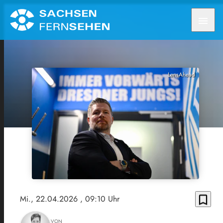
menu
LensAhead
bookmark_border
Mi., 22.04.2026
, 09:10 Uhr
VON