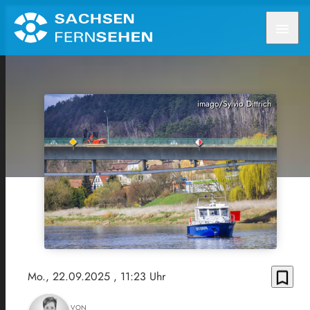
menu
imago/Sylvio Dittrich
bookmark_border
Mo., 22.09.2025
, 11:23 Uhr
VON