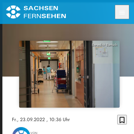
menu
Benedict Bartsch
bookmark_border
Fr., 23.09.2022
, 10:36 Uhr
VON