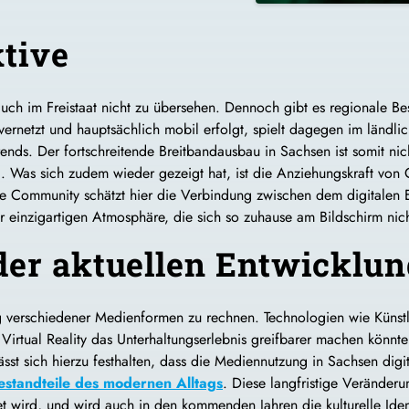
tive
 auch im Freistaat nicht zu übersehen. Dennoch gibt es regionale 
netzt und hauptsächlich mobil erfolgt, spielt dagegen im ländliche
rends. Der fortschreitende Breitbandausbau in Sachsen ist somit ni
. Was sich zudem wieder gezeigt hat, ist die Anziehungskraft vo
e Community schätzt hier die Verbindung zwischen dem digitalen 
 einzigartigen Atmosphäre, die sich so zuhause am Bildschirm nic
der aktuellen Entwicklun
g verschiedener Medienformen zu rechnen. Technologien wie Künstli
Virtual Reality das Unterhaltungserlebnis greifbarer machen könn
st sich hierzu festhalten, dass die Mediennutzung in Sachsen digita
estandteile des modernen Alltags
. Diese langfristige Veränder
t wird, und wird auch in den kommenden Jahren die kulturelle Iden