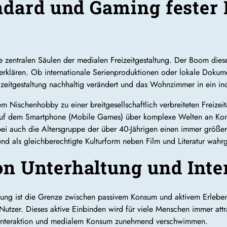
ndard und Gaming fester 
g
zentralen Säulen der medialen Freizeitgestaltung. Der Boom dieser P
erklären. Ob internationale Serienproduktionen oder lokale Dokume
zeitgestaltung nachhaltig verändert und das Wohnzimmer in ein in
Nischenhobby zu einer breitgesellschaftlich verbreiteten Freizeitak
auf dem Smartphone (Mobile Games) über komplexe Welten an Konso
ei auch die Altersgruppe der über 40-Jährigen einen immer größere
d als gleichberechtigte Kulturform neben Film und Literatur wa
n Unterhaltung und Inte
klung ist die Grenze zwischen passivem Konsum und aktivem Erleb
 Nutzer. Dieses aktive Einbinden wird für viele Menschen immer attr
r Interaktion und medialem Konsum zunehmend verschwimmen.