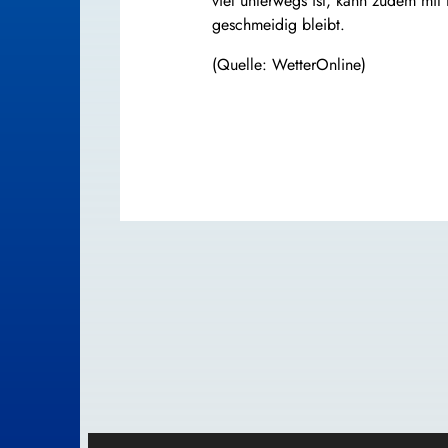
viel unterwegs ist, kann zudem mit
geschmeidig bleibt.
(Quelle: WetterOnline)