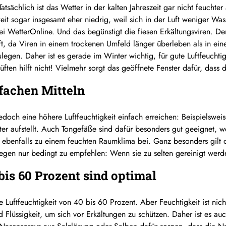
atsächlich ist das Wetter in der kalten Jahreszeit gar nicht feuchte
keit sogar insgesamt eher niedrig, weil sich in der Luft weniger W
 WetterOnline. Und das begünstigt die fiesen Erkältungsviren. Denn
uft, da Viren in einem trockenen Umfeld länger überleben als in e
ulegen. Daher ist es gerade im Winter wichtig, für gute Luftfeuchti
Lüften hilft nicht! Vielmehr sorgt das geöffnete Fenster dafür, dass
fachen Mitteln
h jedoch eine höhere Luftfeuchtigkeit einfach erreichen: Beispielsw
ter aufstellt. Auch Tongefäße sind dafür besonders gut geeignet, we
 ebenfalls zu einem feuchten Raumklima bei. Ganz besonders gilt d
gegen nur bedingt zu empfehlen: Wenn sie zu selten gereinigt werd
 bis 60 Prozent sind optimal
e Luftfeuchtigkeit von 40 bis 60 Prozent. Aber Feuchtigkeit ist nic
 Flüssigkeit, um sich vor Erkältungen zu schützen. Daher ist es au