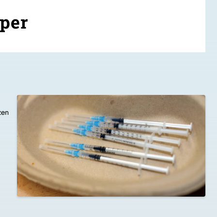
Oper
zen