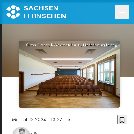
menu
Gunter Binsack, RKW Architektur + , Niederlassung Leipzig
bookmark_border
Mi., 04.12.2024
, 13:27 Uhr
VON