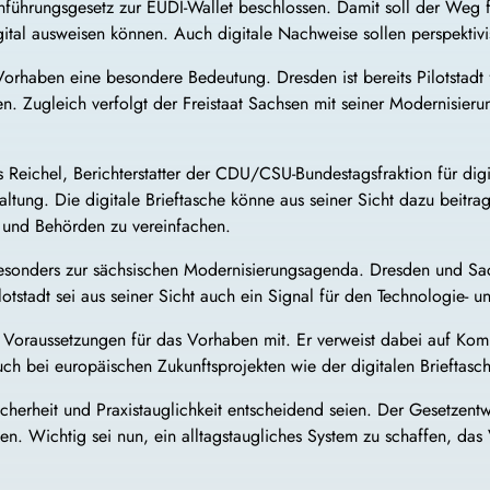
nführungsgesetz zur EUDI-Wallet beschlossen. Damit soll der Weg fü
igital ausweisen können. Auch digitale Nachweise sollen perspekti
rhaben eine besondere Bedeutung. Dresden ist bereits Pilotstadt f
ten. Zugleich verfolgt der Freistaat Sachsen mit seiner Modernisier
eichel, Berichterstatter der CDU/CSU-Bundestagsfraktion für digit
rwaltung. Die digitale Brieftasche könne aus seiner Sicht dazu beit
 und Behörden zu vereinfachen.
sonders zur sächsischen Modernisierungsagenda. Dresden und Sach
otstadt sei aus seiner Sicht auch ein Signal für den Technologie- u
Voraussetzungen für das Vorhaben mit. Er verweist dabei auf Kompe
h bei europäischen Zukunftsprojekten wie der digitalen Brieftasch
icherheit und Praxistauglichkeit entscheidend seien. Der Gesetzen
en. Wichtig sei nun, ein alltagstaugliches System zu schaffen, da