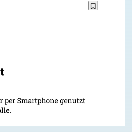
bookmark_border
t
er per Smartphone genutzt
lle.