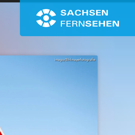
imago/Bihlmayerfotografie