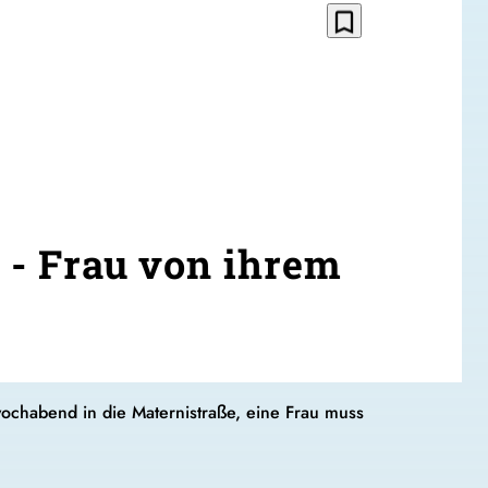
bookmark_border
g - Frau von ihrem
twochabend in die Maternistraße, eine Frau muss