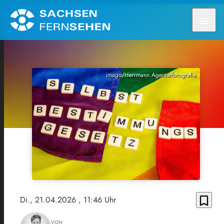
menu
imago/Herrmann Agenturfotografie
bookmark_border
Di., 21.04.2026
, 11:46 Uhr
VON