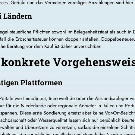
esses. Geduld und das Vermeiden voreiliger Anzahlungen sind hier
ei Ländern
egel steuerliche Pflichten sowohl im Belegenheitsstaat als auch in
ll die Erbschaftssteuer können doppelt anfallen. Doppelbesteuer
iche Beratung vor dem Kauf ist daher unverzichtbar.
 konkrete Vorgehenswei
htigen Plattformen
. Portale wie ImmoScout, Immowelt.de oder die Auslandsableger w
für die Niederlande oder regionale Anbieter in Italien und Portuga
Preisspannen. Diese erste Sondierung ersetzt aber keine Vor-Ort-Bes
chbarschaft oder Wasserqualität lassen sich nur persönlich beurtei
Anwälten und Übersetzern zu vernetzen, sodass die einzelnen Schrit
egleitung, die sprachliche, rechtliche und steuerliche Aspekte zusa