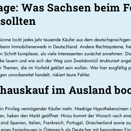
age: Was Sachsen beim F
sollten
Sonne lockt jedes Jahr tausende Käufer aus dem deutschsprachigen
 beim Immobilienerwerb in Deutschland. Andere Rechtssysteme, f
Schritt komplexer, als viele Interessenten zunächst annehmen. Di
cke lauern und wie sich der Weg zum Zweitdomizil strukturiert ange
r Themen, die im Vorfeld geklärt sein wollen. Wer hier sorgfältig p
n unvorbereitet handelt, riskiert teure Fehler.
hauskauf im Ausland bo
ein Privileg vermögender Käufer mehr. Niedrige Hypothekenzinsen 
iten, haben den Markt geöffnet. Hinzu kommt der Wunsch nach ein
er sind Spanien, Italien, Frankreich, Portugal, Griechenland sowi
 eines Ferienhauses in Österreich als Deutscher mit besonderen Ei