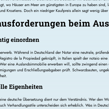
ragt, wo Häuser am Meer am günstigsten in Europa zu haben sind, la
nd Kroatiens. Doch ein niedriger Kaufpreis allein sagt wenig über 
rausforderungen beim Au
htig einordnen
rwerb. Während in Deutschland der Notar eine neutrale, prüfende R
gistro de la Propiedad geknüpft, in Italien spielt der notaio eine
Wer eine Auslandsimmobilie erwerben will, sollte zwingend einen 
hmigungen und Erschließungsabgaben prüft. Schwarzbauten, ungeklä
heit.
lle Eigenheiten
eine deutsche Übersetzung dient nur dem Verständnis. Wer den Wort
ch Verhandlungsstile unterscheiden sich erheblich. Was in Deutsch