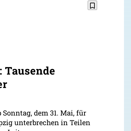
bookmark_border
: Tausende
er
 Sonntag, dem 31. Mai, für
ipzig unterbrechen in Teilen