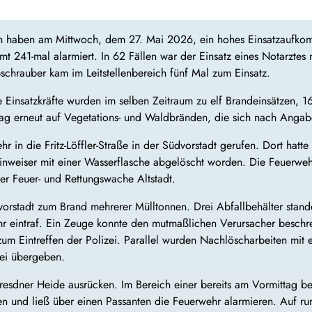
n haben am Mittwoch, dem 27. Mai 2026, ein hohes Einsatzaufko
t 241-mal alarmiert. In 62 Fällen war der Einsatz eines Notarztes 
schrauber kam im Leitstellenbereich fünf Mal zum Einsatz.
Einsatzkräfte wurden im selben Zeitraum zu elf Brandeinsätzen, 16
ag erneut auf Vegetations- und Waldbränden, die sich nach Angabe
 in die Fritz-Löffler-Straße in der Südvorstadt gerufen. Dort hatte
Einweiser mit einer Wasserflasche abgelöscht worden. Die Feuerweh
er Feuer- und Rettungswache Altstadt.
orstadt zum Brand mehrerer Mülltonnen. Drei Abfallbehälter stand
 eintraf. Ein Zeuge konnte den mutmaßlichen Verursacher beschrei
m Eintreffen der Polizei. Parallel wurden Nachlöscharbeiten mit e
zei übergeben.
esdner Heide ausrücken. Im Bereich einer bereits am Vormittag b
 und ließ über einen Passanten die Feuerwehr alarmieren. Auf ru