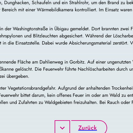
, Dunghacken, Schaufeln und ein Strahlrohr, um den Brand zu bekä
ereich mit einer Wärmebildkamera kontrolliert. Im Einsatz waren 
n der Washingtonstraße in Übigau gemeldet. Dort brannten zwei 
ehrspylonen und Blitzleuchten abgesichert. Während der Löscharbei
 in die Einsatzstelle. Dabei wurde Absicherungsmaterial zerstört. V
ennende Fläche am Dahlienweg in Gorbitz. Auf einer ungenutzten 
Gießkanne gelöscht. Die Feuerwehr führte Nachlöscharbeiten durch u
izei übergeben.
ter Vegetationsbrandgefahr. Aufgrund der anhaltenden Trockenheit
uerwehr bittet darum, kein offenes Feuer im oder am Wald zu entz
ellen und Zufahrten zu Waldgebieten freizuhalten. Bei Rauch oder
Zurück