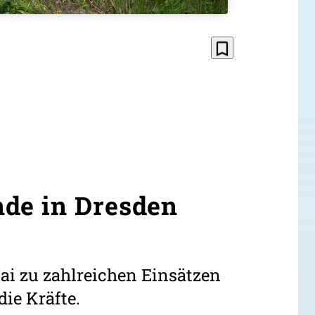
bookmark_border
de in Dresden
ai zu zahlreichen Einsätzen
ie Kräfte.