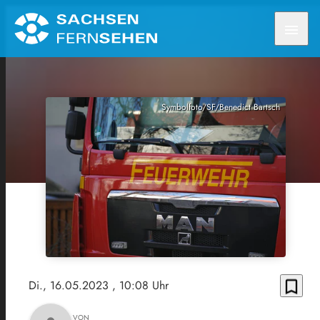
menu
Symbolfoto/SF/Benedict Bartsch
bookmark_border
Di., 16.05.2023
, 10:08 Uhr
VON