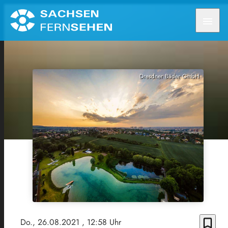
menu
Dresdner Bäder GmbH
bookmark_border
Do., 26.08.2021
, 12:58 Uhr