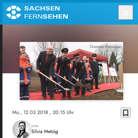
menu
Chemnitz Fernsehen
bookmark_border
Mo., 12.03.2018
, 20:15 Uhr
VON
Silvia Metzig