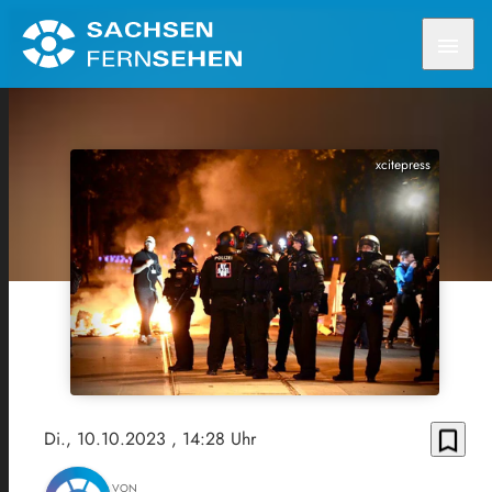
menu
xcitepress
bookmark_border
Di., 10.10.2023
, 14:28 Uhr
VON