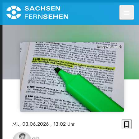
menu
imago/Steinach
bookmark_border
Mi., 03.06.2026
, 13:02 Uhr
VON