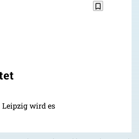
bookmark_border
tet
Leipzig wird es