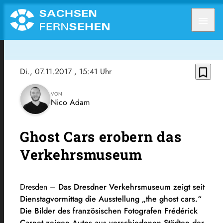
menu
bookmark_border
Di., 07.11.2017
, 15:41 Uhr
VON
Nico Adam
Ghost Cars erobern das
Verkehrsmuseum
Dresden –
Das Dresdner Verkehrsmuseum zeigt seit
Dienstagvormittag die Ausstellung „the ghost cars.“
Die Bilder des französischen Fotografen Frédérick
Carnet zeigen Autos aus verschiedenen Städten der