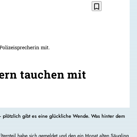
bookmark_border
Polizeisprecherin mit.
ern tauchen mit
 – plötzlich gibt es eine glückliche Wende. Was hinter dem
lternteil habe sich gemeldet und den ein Monat alten Säugling