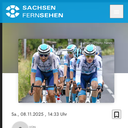
menu
imago/Photo News
bookmark_border
Sa., 08.11.2025
, 14:33 Uhr
VON