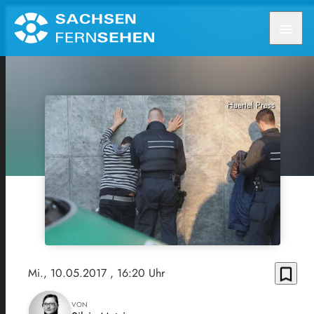
menu
Haertel Press
bookmark_border
Mi., 10.05.2017
, 16:20 Uhr
VON