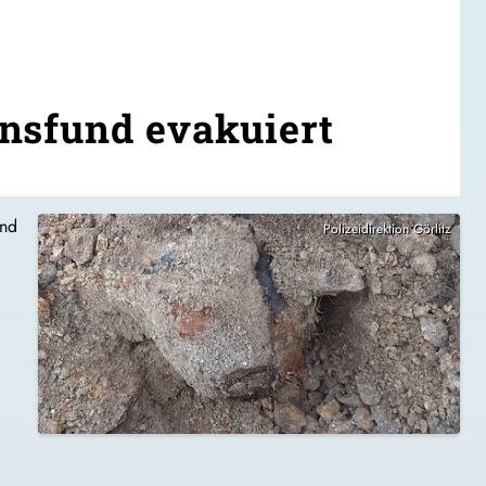
nsfund evakuiert
und
Polizeidirektion Görlitz