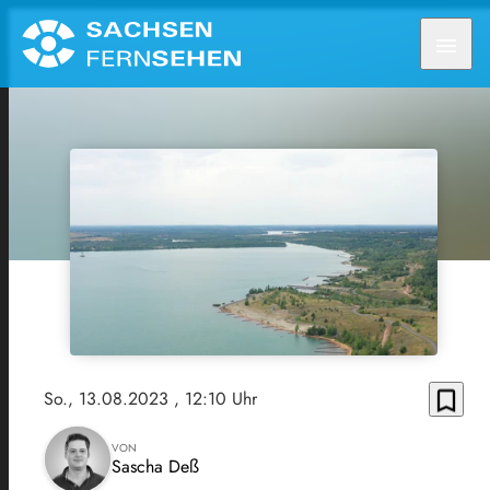
menu
bookmark_border
So., 13.08.2023
, 12:10 Uhr
VON
Sascha Deß