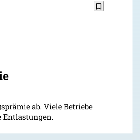
bookmark_border
ie
sprämie ab. Viele Betriebe
e Entlastungen.