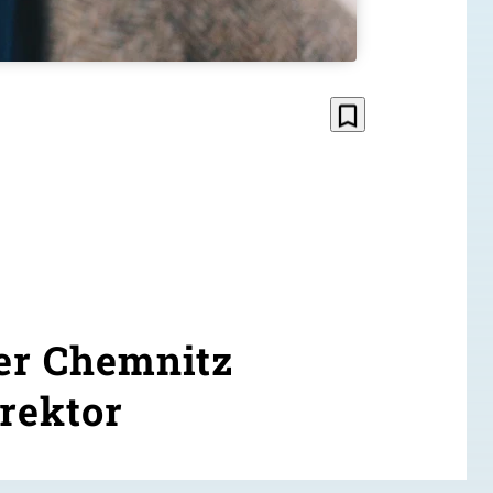
bookmark_border
ter Chemnitz
rektor