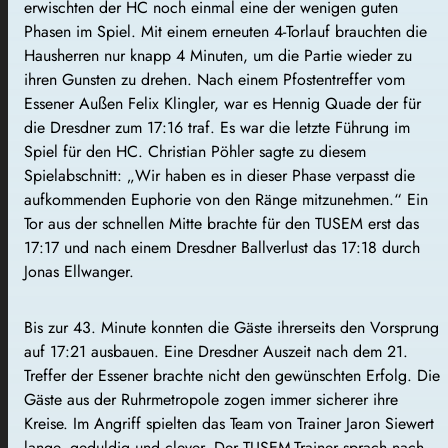
erwischten der HC noch einmal eine der wenigen guten
Phasen im Spiel. Mit einem erneuten 4-Torlauf brauchten die
Hausherren nur knapp 4 Minuten, um die Partie wieder zu
ihren Gunsten zu drehen. Nach einem Pfostentreffer vom
Essener Außen Felix Klingler, war es Hennig Quade der für
die Dresdner zum 17:16 traf. Es war die letzte Führung im
Spiel für den HC. Christian Pöhler sagte zu diesem
Spielabschnitt: „Wir haben es in dieser Phase verpasst die
aufkommenden Euphorie von den Ränge mitzunehmen.“ Ein
Tor aus der schnellen Mitte brachte für den TUSEM erst das
17:17 und nach einem Dresdner Ballverlust das 17:18 durch
Jonas Ellwanger.
Bis zur 43. Minute konnten die Gäste ihrerseits den Vorsprung
auf 17:21 ausbauen. Eine Dresdner Auszeit nach dem 21.
Treffer der Essener brachte nicht den gewünschten Erfolg. Die
Gäste aus der Ruhrmetropole zogen immer sicherer ihre
Kreise. Im Angriff spielten das Team von Trainer Jaron Siewert
lange, geduldig und clever. Der TUSEM-Trainer sprach nach