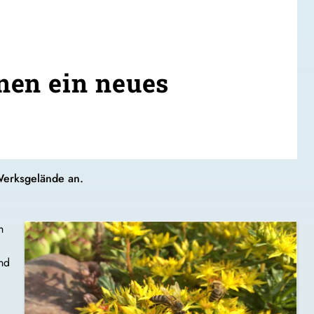
nen ein neues
Werksgelände an.
h
nd