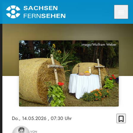
menu
imago/Wolfram Weber
bookmark_border
Do., 14.05.2026
, 07:30 Uhr
VON