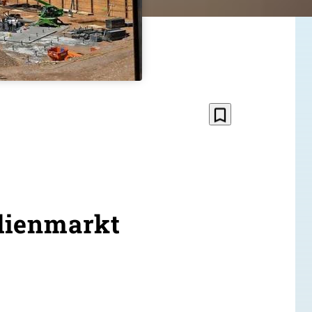
bookmark_border
lienmarkt