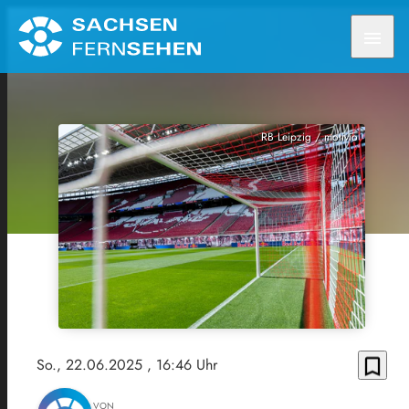
menu
RB Leipzig / motivio
bookmark_border
So., 22.06.2025
, 16:46 Uhr
VON