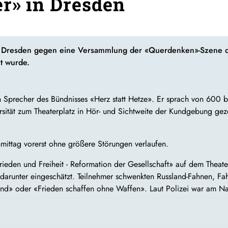
r» in Dresden
Dresden gegen eine Versammlung der «Querdenken»-Szene de
zt wurde.
in Sprecher des Bündnisses «Herz statt Hetze». Er sprach von 60
rsität zum Theaterplatz in Hör- und Sichtweite der Kundgebung ge
ittag vorerst ohne größere Störungen verlaufen.
ieden und Freiheit - Reformation der Gesellschaft» auf dem Theate
 darunter eingeschätzt. Teilnehmer schwenkten Russland-Fahnen, F
land» oder «Frieden schaffen ohne Waffen». Laut Polizei war am N