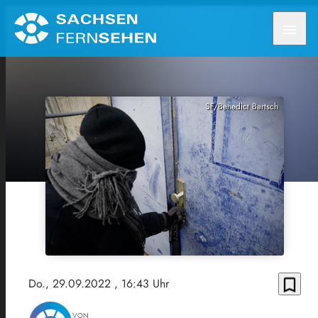
menu
SF/Benedict Bartsch
bookmark_border
Do., 29.09.2022
, 16:43 Uhr
VON