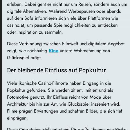
erleben. Dabei geht es nicht nur um Reisen, sondern auch um
digitale Alternativen. Während Werbepausen oder abends
auf dem Sofa informieren sich viele über Plattformen wie
casino.at, um passende Spielmöglichkeiten zu entdecken
oder Inspiration zu sammeln.
Diese Verbindung zwischen Filmwelt und digitalem Angebot
zeigt, wie nachhaltig
Kino
unsere Wahrnehmung von
Glücksspiel prägt.
Der bleibende Einfluss auf Popkultur
Viele ikonische Casino-Filmorte haben Eingang in die
Popkultur gefunden. Sie werden zitiert, imitiert und als
Fotomotive genutzt. Ihr Einfluss reicht von Mode über
Architektur bis hin zur Art, wie Glücksspiel inszeniert wird.
Filme prägen Erwartungen und schaffen Bilder, die sich tief
einprägen.
Diese Orte stehen stellvertretend für große Themen wie Risiko,