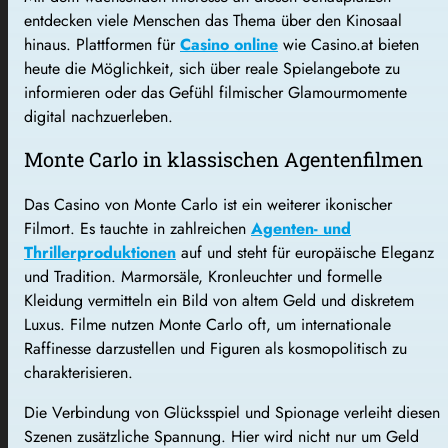
entdecken viele Menschen das Thema über den Kinosaal
hinaus. Plattformen für
Casino online
wie Casino.at bieten
heute die Möglichkeit, sich über reale Spielangebote zu
informieren oder das Gefühl filmischer Glamourmomente
digital nachzuerleben.
Monte Carlo in klassischen Agentenfilmen
Das Casino von Monte Carlo ist ein weiterer ikonischer
Filmort. Es tauchte in zahlreichen
Agenten- und
Thrillerproduktionen
auf und steht für europäische Eleganz
und Tradition. Marmorsäle, Kronleuchter und formelle
Kleidung vermitteln ein Bild von altem Geld und diskretem
Luxus. Filme nutzen Monte Carlo oft, um internationale
Raffinesse darzustellen und Figuren als kosmopolitisch zu
charakterisieren.
Die Verbindung von Glücksspiel und Spionage verleiht diesen
Szenen zusätzliche Spannung. Hier wird nicht nur um Geld