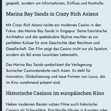
gespielt, sondern um Informationen, Einfluss und Kontrolle.
Marina Bay Sands in Crazy Rich Asians
Mit
Crazy Rich Asians
rückte ein modernes Casino in den
Fokus: das Marina Bay Sands in Singapur. Seine futuristische
Architektur und die spektakuläre Skyline machten es zur
perfekten Kulisse für eine Geschichte über Reichtum und
Gesellschaft. Der Film zeigt das Casino nicht nur als Spielort,
sondern als Teil eines luxuriösen Lebensstils.
Das Marina Bay Sands symbolisiert die Verlagerung
ikonischer Casinostandorte nach Asien. Es steht für
Innovation, Globalisierung und neue Formen von Luxus, die
im Kino zunehmend präsent sind.
Historische Casinos im europäischen Kino
Neben modernen Bauten nutzen Filme auch historische
Casinos als Schauplätze. Prachtvolle Häuser in Kurorten oder