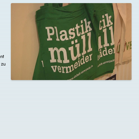
nt
 zu