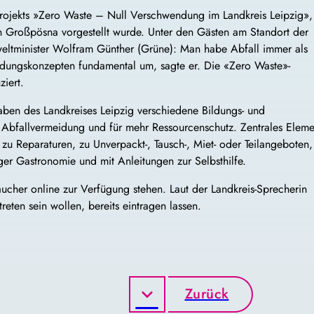
 Projekts »Zero Waste – Null Verschwendung im Landkreis Leipzig»,
in Großpösna vorgestellt wurde. Unter den Gästen am Standort der
ltminister Wolfram Günther (Grüne): Man habe Abfall immer als
eidungskonzepten fundamental um, sagte er. Die «Zero Waste»-
iert.
n des Landkreises Leipzig verschiedene Bildungs- und
r Abfallvermeidung und für mehr Ressourcenschutz. Zentrales Eleme
 zu Reparaturen, zu Unverpackt-, Tausch-, Miet- oder Teilangeboten,
ger Gastronomie und mit Anleitungen zur Selbsthilfe.
aucher online zur Verfügung stehen. Laut der Landkreis-Sprecherin
reten sein wollen, bereits eintragen lassen.
Zurück