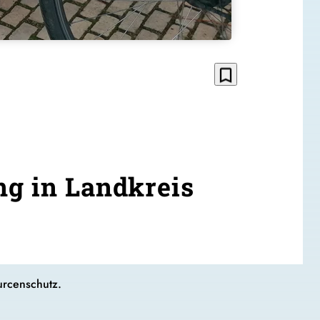
bookmark_border
ng in Landkreis
urcenschutz.