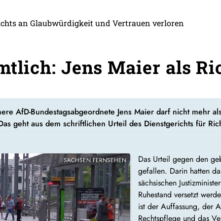
richts an Glaubwürdigkeit und Vertrauen verloren
amtlich: Jens Maier als Ri
here AfD-Bundestagsabgeordnete Jens Maier darf nicht mehr als 
as geht aus dem schriftlichen Urteil des Dienstgerichts für Ri
Das Urteil gegen den ge
SACHSEN FERNSEHEN
gefallen. Darin hatten 
sächsischen Justizministe
Ruhestand versetzt werden
ist der Auffassung, der 
Rechtspflege und das Ver