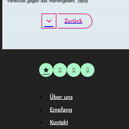
Verstoßes gegen das Waffengesetz.
(dpa)
Zurück
Über uns
Empfang
Kontakt