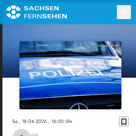
menu
imago/Eibner
bookmark_border
Sa., 18.04.2026
, 16:00 Uhr
VON