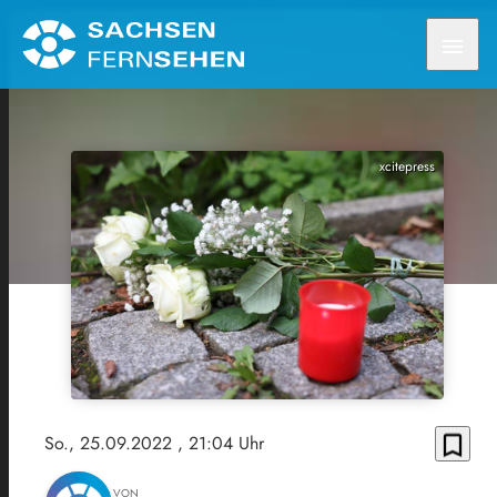
menu
xcitepress
bookmark_border
So., 25.09.2022
, 21:04 Uhr
VON