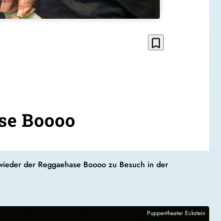
bookmark_border
se Boooo
 wieder der Reggaehase Boooo zu Besuch in der
Puppentheater Eckstein