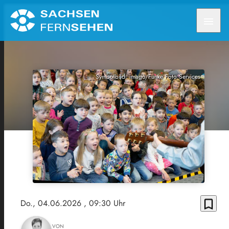
menu
Symbolbild: imago/Funke Foto Services
bookmark_border
Do., 04.06.2026
, 09:30 Uhr
VON