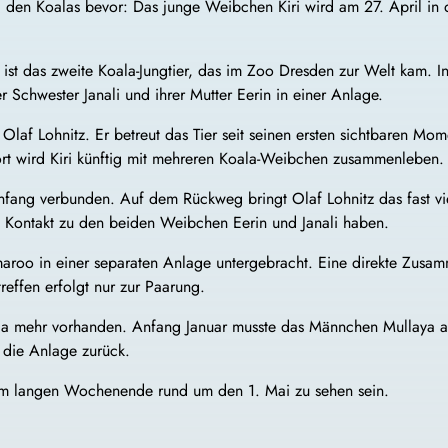
i den Koalas bevor: Das junge Weibchen Kiri wird am 27. April in
das zweite Koala-Jungtier, das im Zoo Dresden zur Welt kam. Inzwis
er Schwester Janali und ihrer Mutter Eerin in einer Anlage.
ger Olaf Lohnitz. Er betreut das Tier seit seinen ersten sichtbaren
rt wird Kiri künftig mit mehreren Koala-Weibchen zusammenleben.
anfang verbunden. Auf dem Rückweg bringt Olaf Lohnitz das fast v
 Kontakt zu den beiden Weibchen Eerin und Janali haben.
roo in einer separaten Anlage untergebracht. Eine direkte Zusam
reffen erfolgt nur zur Paarung.
la mehr vorhanden. Anfang Januar musste das Männchen Mullaya au
 die Anlage zurück.
dem langen Wochenende rund um den 1. Mai zu sehen sein.