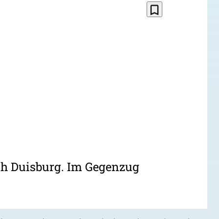
bookmark_border
ch Duisburg. Im Gegenzug