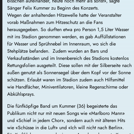
bisschen aufeinander, heute noch mehr als sonst», sagte
Sänger Felix Kummer zu Beginn des Konzerts.
Wegen der anhaltenden Hitzewelle hatte der Veranstalter
vorab Maßnahmen zum Hitzeschutz an die Fans
herausgegeben. So durften etwa pro Person 1,5 Liter Wasser
mit ins Stadion genommen werden, es gab Auffüllstationen
für Wasser und Sprühnebel im Innenraum, wo sich die
Stehplätze befanden. Zudem wurden an Bars und
Verkaufsständen und im Innenbereich des Stadions kostenlos
Rettungsfolien ausgeteilt. Diese sollen mit der Silberseite nach
außen genutzt als Sonnensegel über dem Kopf vor der Sonne
schützen. Erlaubt waren im Stadion zudem auch Hilfsmittel
wie Handfächer, Miniventilatoren, kleine Regenschirme oder
Abkühlsprays.
Die fünfköpfige Band um Kummer (36) begeisterte das
Publikum nicht nur mit neuen Songs wie «Marlboro Mann»
und «Schief in jedem Chor», sondern auch mit älteren Hits
wie «Schüsse in die Luft» und «Ich will nicht nach Berlin».