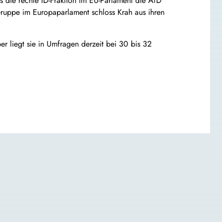
ss die rechte ID-Fraktion im EU-Parlament die AfD
ruppe im Europaparlament schloss Krah aus ihren
r liegt sie in Umfragen derzeit bei 30 bis 32